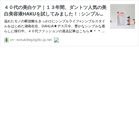
４０代の美白ケア｜１３年間、ダントツ人気の美
白美容液HAKUを試してみました！ : シンプルラ
イフ × シンプルスタイル Powered by ライブド
溢れたモノの断捨離をきっかけにシンプルライフ×シンプルスタイ
アブログ
ルをはじめた湘南在住、DAHLIA★デス只今、豊かなシンプルな暮
らしに移行中。４０代ファッションの過去記事はこちら★＊ ＊ ＊
＊ ＊シミや美白というキーワードに敏感になる季節。先日、久し
xn--eckub9eg4gl8c.jp.net
ぶりにあった友人