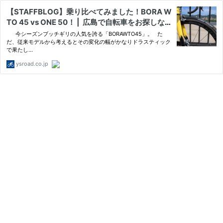
【STAFFBLOG】乗り比べてみました！BORA W
TO 45 vs ONE 50！ | 広島で自転車をお探しな
らY's Road フジグラン広島店
今シーズンブッチギリの人気を誇る「BORAWTO45」。 た
だ、従来モデルから考えるとその変化の幅がかなりドラスティック
で果たし…
ysroad.co.jp