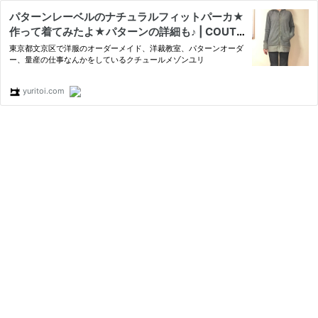
パターンレーベルのナチュラルフィットパーカ★
作って着てみたよ★パターンの詳細も♪ | COUTU
RE MAISON YURI＊TOI-ユリトワ
東京都文京区で洋服のオーダーメイド、洋裁教室、パターンオーダ
ー、量産の仕事なんかをしているクチュールメゾンユリ
yuritoi.com