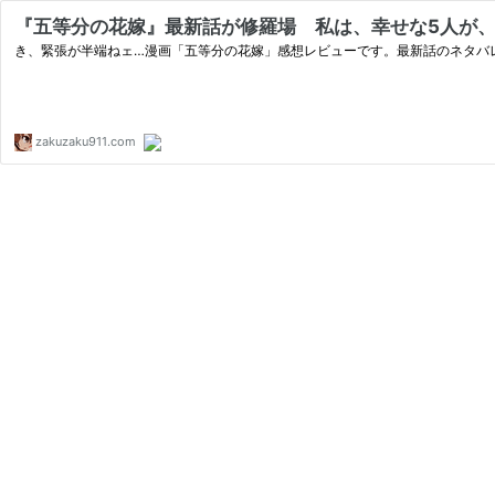
『五等分の花嫁』最新話が修羅場 私は、幸せな5人が、見
き、緊張が半端ねェ…漫画「五等分の花嫁」感想レビューです。最新話のネタバ
zakuzaku911.com