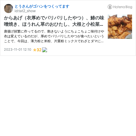
とうさんがゴハンをつくってます
id:tat2_show
からあげ（衣厚めでパリパリしたやつ）、鰆の味
噌焼き、ほうれん草のおひたし、大根と小松菜と
人参と豆腐の中華スープ
唐揚げ頻繁に作ってるので、飽きないようにちょこちょこ味付けや
衣は変えているのだが、厚めでパリパリしたやつが食べたいという
ことで、今回は、薄力粉と米粉、片栗粉ミックスでわざとダマにな
るようにしてみた。 「これはこれで美味しいけど、理想はなか卯
2023-11-01 12:10
の唐揚げ」 という上から目線のコメントを頂きました。ちょっと…