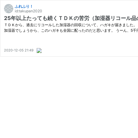
ふれふり！
id:takupan2020
25年以上たっても続くＴＤＫの苦労（加湿器リコール品
ＴＤＫから、過去にリコールした加湿器の回収について、ハガキが届きました。
加湿器でしょうから、このハガキも全国に配ったのだと思います。 うーん、5千
2020-12-05 21:49