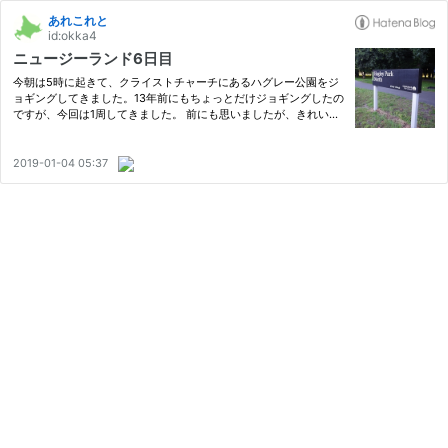
あれこれと
id:okka4
ニュージーランド6日目
今朝は5時に起きて、クライストチャーチにあるハグレー公園をジ
ョギングしてきました。13年前にもちょっとだけジョギングしたの
ですが、今回は1周してきました。 前にも思いましたが、きれいな
公園ですね。ほかにもジョギングしている方と何回かすれ違いまし
た。1周だいたい7kmぐらいでしょうか。ほかに、ちょこちょこ寄
り…
2019-01-04 05:37