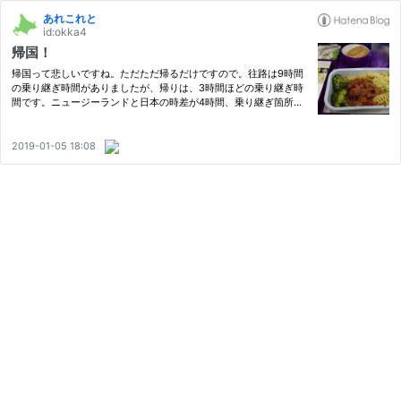
あれこれと
id:okka4
帰国！
帰国って悲しいですね。ただただ帰るだけですので。往路は9時間
の乗り継ぎ時間がありましたが、帰りは、3時間ほどの乗り継ぎ時
間です。ニュージーランドと日本の時差が4時間、乗り継ぎ箇所で
ある広州と日本の時差が1時間。機内食は、どこの時間に合わせて
出てくるのかわかりませんが、こちらの胃袋の都合とは無関係に出
て…
2019-01-05 18:08