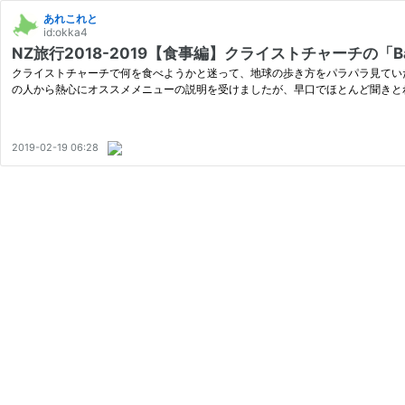
あれこれと
id:okka4
NZ旅行2018-2019【食事編】クライストチャーチの「Baco
クライストチャーチで何を食べようかと迷って、地球の歩き方をパラパラ見ていた
の人から熱心にオススメメニューの説明を受けましたが、早口でほとんど聞きと
2019-02-19 06:28