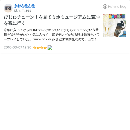
京都右往左往
id:n_m_res
びじゅチューン！を見てミホミュージアムに若冲
を観に行く
今年に入ってからNHKEテレでやっているびじゅチューンという番
組を我が子がいたく気に入って、家でテレビを見る時は録画をパワ
ープレイしていた。 www.nhk.or.jp まだ未就学児なので、出てく
る美術作品の本来の背景、技法などはまだまだ分からなくてもいい
2016-03-07 12:30
んだけれど、とにかくこういう美術作品がある、という事を知っ
て、…