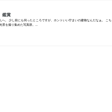
で」鑑賞
ery mainさんへ。 少し前にも伺ったところですが、ホントいい佇まいの建物なんだなぁ
光景を撮り集めた写真群。…