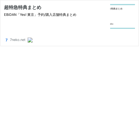
超特急特典まとめ
EBiDAN「Yes! 東京」予約/購入店舗特典まとめ
7neko.net