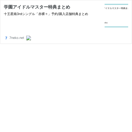
学園アイドルマスター特典まとめ
十王星南3rdシングル「赤裸々」予約/購入店舗特典まとめ
7neko.net