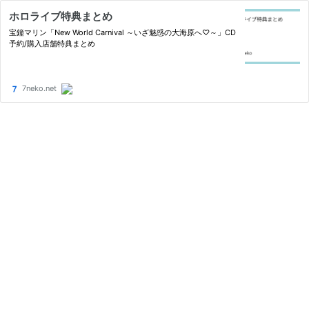
ホロライブ特典まとめ
宝鐘マリン「New World Carnival ～いざ魅惑の大海原へ♡～」CD
予約/購入店舗特典まとめ
7neko.net