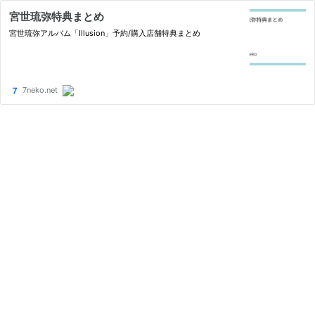
宮世琉弥特典まとめ
宮世琉弥アルバム「Illusion」予約/購入店舗特典まとめ
7neko.net