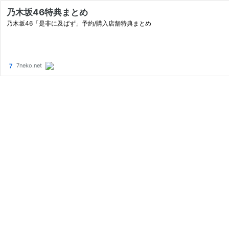
乃木坂46特典まとめ
乃木坂46「是非に及ばず」予約/購入店舗特典まとめ
7neko.net