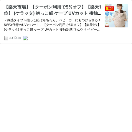
【楽天市場】【クーポン利用で5%オフ】【楽天1
位】 (ケラッタ) 抱っこ紐 ケープ UVカット 接触
冷感 ひんやり ベビーケープ 春 夏 秋 ベビーカー
＜冷感タイプ＞抱っこ紐はもちろん、ベビーカーにもつけられる！
ブランケット 日よけ ひよけカバー サイズ調整で
6WAY仕様のUVカバー！。【クーポン利用で5%オフ】【楽天1位】
(ケラッタ) 抱っこ紐 ケープ UVカット 接触冷感 ひんやり ベビーケ
虫よけにも 飛沫カット カバー クリップ取付 グレ
ープ 春 夏 秋 ベビーカー ブランケット 日よけ ひよけカバー サイズ
ー ベージュ：ケラッタ 楽天市場店
a.r10.to
調整で虫よけにも 飛沫カット カバー クリップ取付 グレー…