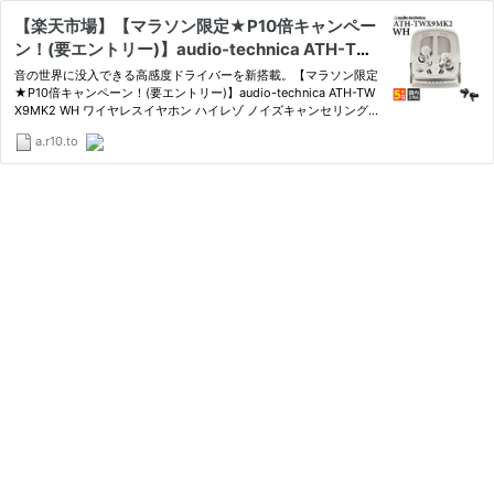
【楽天市場】【マラソン限定★P10倍キャンペー
ン！(要エントリー)】audio-technica ATH-TW
X9MK2 WH ワイヤレスイヤホン ハイレゾ ノイ
音の世界に没入できる高感度ドライバーを新搭載。【マラソン限定
ズキャンセリング 外音取り込み 深紫外線除菌シ
★P10倍キャンペーン！(要エントリー)】audio-technica ATH-TW
X9MK2 WH ワイヤレスイヤホン ハイレゾ ノイズキャンセリング
ステム オーディオテクニカ 【グループD】：ｅイ
外音取り込み 深紫外線除菌システム オーディオテクニカ 【グルー
ヤホン楽天市場店
a.r10.to
プD】