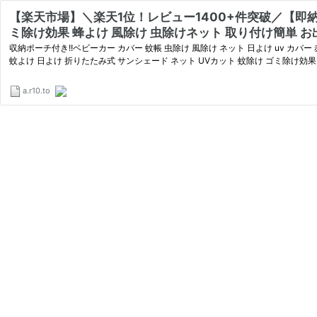
【楽天市場】＼楽天1位！レビュー1400+件突破／【即納】
収納ポーチ付き!!ベビーカー カバー 蚊帳 虫除け 風除け ネット 日よけ uv カバ
蚊よけ 日よけ 折りたたみ式 サンシェード ネット UVカット 蚊除け ゴミ除け効果 
a.r10.to