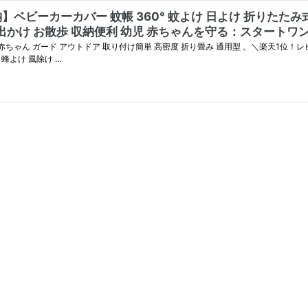
ベビーカーカバー 蚊帳 360° 蚊よけ 日よけ 折りたたみ式
ミ除け効果 蜂よけ 風除け 虫除けネット 取り付け簡単 お出かけ お散歩 収納便利 幼児 赤ちゃんを守る：
ー 赤ちゃん ガード アウトドア 取り付け簡単 高密度 折り畳み 通用型 。＼楽天1位！レ
蜂よけ 風除け …