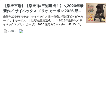
【楽天市場】【楽天1位三冠達成！】＼2026年最
新作／ サイベックス メリオ カーボン 2026 限定
カラー cybex MELIO メリオカーボン 最新 赤ち
最新作2026年モデル！サイベックス 日本仕様の両対面式ベビーカ
ゃん ベビー 子供 1ヶ月 15kg a型 ベビーカー A形
ー メリオカーボン。【楽天1位三冠達成！】＼2026年最新作／ サ
イベックス メリオ カーボン 2026 限定カラー cybex MELIO メリ
両対面 軽量 コンパクト 折り畳み 折りたたみ 正規
オカーボン 最新 赤ちゃん ベビー 子供 1ヶ月 15kg a型 ベビーカー
品 2年保証 送料無料：ナチュラルベビー Natural
a.r10.to
A形 両対面 軽量 コンパクト 折り畳み 折りたたみ 正規品 2年保…
Baby