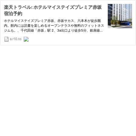
楽天トラベル: ホテルマイステイズプレミア赤坂
宿泊予約
ホテルマイステイズプレミア赤坂、赤坂サカス、六本木が徒歩圏
内。館内には読書を楽しめるオープンテラスや無料のフィットネス
ジムも。、千代田線「赤坂」駅 2、3a出口より徒歩5分、銀座線・
南北線「溜池山王」駅 12番出口より徒歩10分。、駐車場:有り 1
a.r10.to
泊 3,050円（税込） 平置き10台 車両制限：一部全高2.2m ※事前電
話…