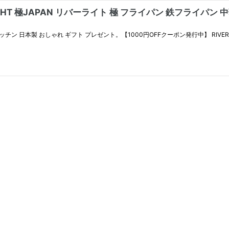
T 極JAPAN リバーライト 極 フライパン 鉄フライパン 中華鍋 1
 キッチン 日本製 おしゃれ ギフト プレゼント。【1000円OFFクーポン発行中】 RIVER