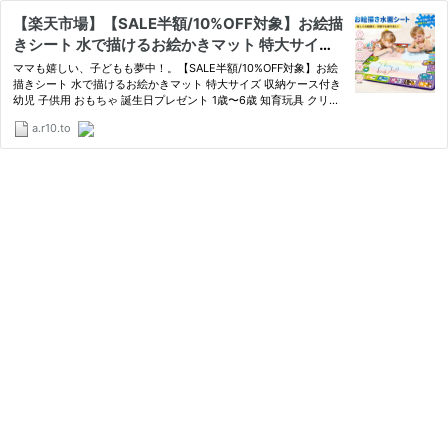
【楽天市場】【SALE半額/10%OFF対象】お絵描
きシート 水で描けるお絵かきマット 特大サイズ
収納ケース付き 幼児 子供用 おもちゃ 誕生日プレ
ママも嬉しい、子どもも夢中！。【SALE半額/10%OFF対象】お絵
ゼント 1歳〜6歳 知育玩具 クリスマス プレゼント
描きシート 水で描けるお絵かきマット 特大サイズ 収納ケース付き
幼児 子供用 おもちゃ 誕生日プレゼント 1歳〜6歳 知育玩具 クリス
に最適 室内遊び 汚れない 入学祝い：Beautiful Li
マス プレゼントに最適 室内遊び 汚れない 入学祝い
fe Central
a.r10.to