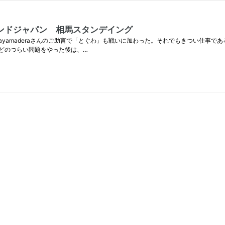
い ビハインドジャパン 相馬スタンデイング
yamaderaさんのご助言で「とぐわ」も戦いに加わった。それでもきつい仕事であ
どのつらい問題をやった後は、…