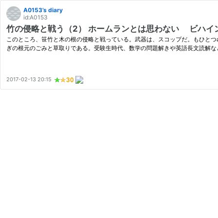
A0153’s diary
id:A0153
竹の侵略と戦う（2） ホームランとは思わな
このところ、笹竹と木の根の侵略と戦っている。武器は、スコップだ。もひとつa
ぎの根元のごみと草取りである。受験生時代、数学の問題解きや英語長文読解な
2017-02-13 20:15