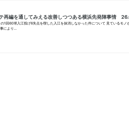
再編を通してみえる改善しつつある横浜先発陣事情 26.0
初回に史上最多タイの1回60球入江投げ6失点を喫した入江を抹消しなかった件について 見
事により…