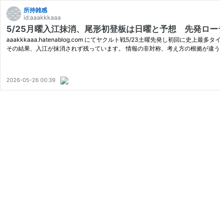
所持雑感
id:aaakkkaaa
5/25月曜入江抹消、尾形初登板は日曜と予想 先発ローテ
aaakkkaaa.hatenablog.com にてヤクルト戦5/23土曜先発し
その結果、入江が抹消されず残っています。 情報の非対称、考え方の根拠が違う
2026-05-26 00:39