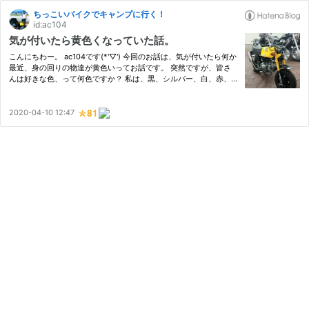
ちっこいバイクでキャンプに行く！
id:ac104
気が付いたら黄色くなっていた話。
こんにちわー。 ac104です(*'▽') 今回のお話は、気が付いたら何か
最近、身の回りの物達が黄色いってお話です。 突然ですが、皆さ
んは好きな色、って何色ですか？ 私は、黒、シルバー、白、赤、
が好きです。 子供の頃は青が好きだったのですが、気が付くと、
赤が好きでした。 正義の味方！憧れた戦隊モノのヒーロー。 そ
の…
2020-04-10 12:47