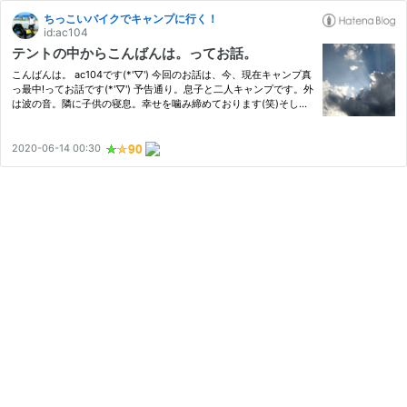
ちっこいバイクでキャンプに行く！
id:ac104
テントの中からこんばんは。ってお話。
こんばんは。 ac104です(*'▽') 今回のお話は、今、現在キャンプ真
っ最中!ってお話です(*'▽') 予告通り。息子と二人キャンプです。外
は波の音。隣に子供の寝息。幸せを噛み締めております(笑)そし
て、明日はエクストリーム出勤をしなくて良い(笑)普通の休日で
す。ゆっくり、ご飯作って、食べて。ゆっくり撤収して、近くの
温…
2020-06-14 00:30