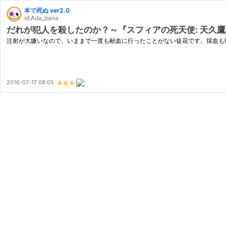
本で死ぬ ver2.0
id:Ada_bana
だれが犯人を殺したのか？～『スフィアの死天使: 天久
注射が大嫌いなので、いままで一度も献血に行ったことがない徒花です。採血も
2016-07-17 08:05