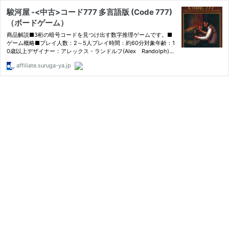
駿河屋 -<中古>コード777 多言語版 (Code 777)
（ボードゲーム）
商品解説■3桁の暗号コードを見つけ出す数字推理ゲームです。■
ゲーム概略■プレイ人数：2～5人プレイ時間：約60分対象年齢：1
0歳以上デザイナー：アレックス・ランドルフ(Alex Randolph)、
Robert Abbott＜内容物＞プレイヤーマット 10枚(ドイツ語・フ
affiliate.suruga-ya.jp
ランス語/韓国語・英語各5枚)マーカーペン 5本クエスチョンカー
ド 23…