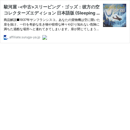
駿河屋 -<中古>スリーピング・ゴッズ：彼方の空
コレクターズエディション 日本語版 (Sleeping G
ods： Distant Skies Collectors Edition)（ボー
商品解説■1937年サンフランシスコ。あなたの貨物機は空に開いた
ドゲーム）プロモカード3枚付属
扉を抜け、一行を奇妙な生き物や狡猾な神々や計り知れない危険に
満ちた過酷な場所へと連れてきてしまいます。扉が閉じてしまう前
に元の世界に戻ることはできるのでしょうか?『スリーピング・ゴ
affiliate.suruga-ya.jp
ッズ：彼方の空』は『スリーピング・ゴッズ』の世界を舞台にし
た…