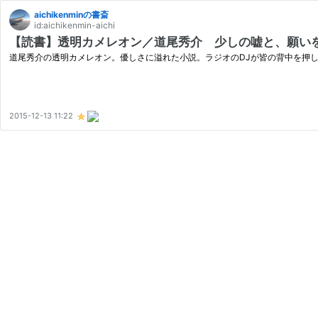
aichikenminの書斎
id:aichikenmin-aichi
【読書】透明カメレオン／道尾秀介 少しの嘘と、願い
道尾秀介の透明カメレオン。優しさに溢れた小説。ラジオのDJが皆の背中を押
2015-12-13 11:22