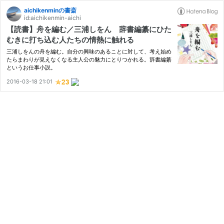
aichikenminの書斎
id:aichikenmin-aichi
【読書】舟を編む／三浦しをん 辞書編纂にひた
むきに打ち込む人たちの情熱に触れる
三浦しをんの舟を編む。自分の興味のあることに対して、考え始め
たらまわりが見えなくなる主人公の魅力にとりつかれる。辞書編纂
というお仕事小説。
2016-03-18 21:01