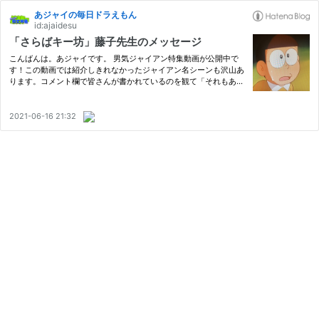
あジャイの毎日ドラえもん
id:ajaidesu
「さらばキー坊」藤子先生のメッセージ
こんばんは。あジャイです。 男気ジャイアン特集動画が公開中で
す！この動画では紹介しきれなかったジャイアン名シーンも沢山あ
ります。コメント欄で皆さんが書かれているのを観て「それもあっ
たなぁ」と悶絶しております笑 良かったらご覧くださいませ！ yo
utu.be そしてボームさん動画も公開中です！この動画の勢いが凄…
2021-06-16 21:32