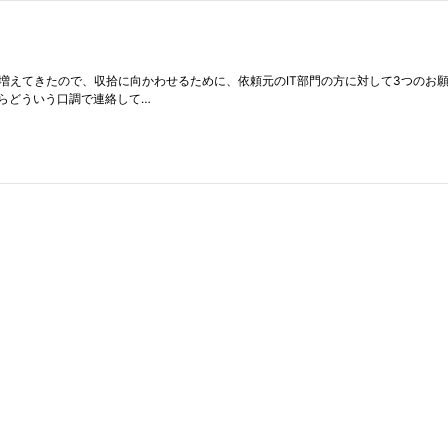
、 関わる人が増えてきたので、収拾に向かわせるために、依頼元のIT部門の方に対して3つ
らどういう口調で連絡して…