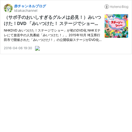
赤チャンネルブログ
id:akachannel
（サボ子のおいしすぎるグルメは必見！）みいつ
けた！DVD 「みいつけた！ ステージでショー」
が発売中
NHKDVD みいつけた！ステージでショー」が初のDVD化 NHK Eテ
レにて放送中の人気番組「みいつけた！」。2015年10月 埼玉県行
田市で開催された「みいつけた!！」の公開収録ステージがDVD化
され5月25日に発売されることとなりました。 みいつけた! 」メン
2016-04-06 19:30
バーが、ステージで歌って踊って、時代劇コントにも挑戦！。楽し
いDVD…