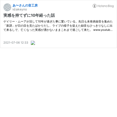
あ〜さんの音工房
id:akeyno
実感を持てずに10年経った話
ゲイリー・ムーアが没して10年が過ぎた事に驚いている。先日も未発表録音を集めた
「新譜」が日の目を見たばかりだし、ライブの様子を捉えた録音もひっきりなしに出
て来るしで、亡くなった実感が湧かないままこれまで過ごして来た。 www.youtube.
com 思うところあって、けじめを付けることにした。 エレクトリックギターで…
2021-07-06 12:33