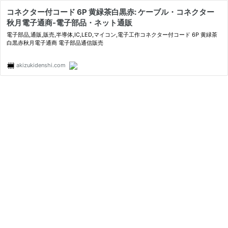
コネクター付コード 6P 黄緑茶白黒赤: ケーブル・コネクター
秋月電子通商-電子部品・ネット通販
電子部品,通販,販売,半導体,IC,LED,マイコン,電子工作コネクター付コード 6P 黄緑茶
白黒赤秋月電子通商 電子部品通信販売
akizukidenshi.com