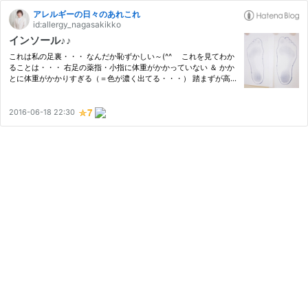
アレルギーの日々のあれこれ
id:allergy_nagasakikko
インソール♪♪
これは私の足裏・・・ なんだか恥ずかしい～(^^ゞ これを見てわか
ることは・・・ 右足の薬指・小指に体重がかかっていない ＆ かか
とに体重がかかりすぎる（＝色が濃く出てる・・・） 踏まずが高
すぎるし、色々と問題がある足だということがわかりました！！
筋肉が発達していないそうっ（驚）！！ 外反母趾→姿勢も悪くな…
2016-06-18 22:30