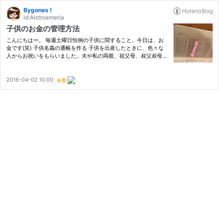
Bygones !
id:Alstroemeria
子供のお金の管理方法
こんにちはー。 毎週土曜日恒例の子供に関すること。今日は、お
金です(笑) 子供名義の通帳を作る 子供を出産したときに、色々な
人からお祝いをもらいました。夫や私の両親、祖父母、叔父叔母、
友人、会社などなど。産まれた子供に何か買ってあげてという意味
で頂いたお金だと思うのですが、夫婦で話して、娘名義で貯金す
る…
2016-04-02 10:00