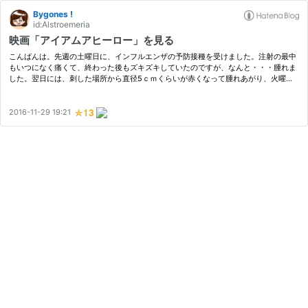
Bygones !
id:Alstroemeria
映画「アイアムアヒーロー」を見る
こんばんは。先週の土曜日に、インフルエンザの予防接種を受けました。注射の最中
もいつになく痛くて、終わった後もズキズキしていたのですが、なんと・・・腫れま
した。翌日には、刺した場所から直径5ｃｍくらいが赤くなって腫れあがり、火曜日
の朝一でも、この状態なのですが、大丈夫かしら？？間接を超えるような腫れが…
2016-11-29 19:21