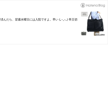
ら、翌週水曜日には入院ですよ。早い (｡-_-｡) 帝王切