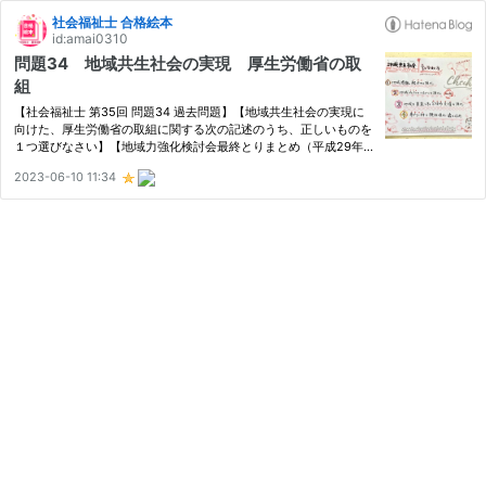
社会福祉士 合格絵本
id:amai0310
問題34 地域共生社会の実現 厚生労働省の取
組
【社会福祉士 第35回 問題34 過去問題】【地域共生社会の実現に
向けた、厚生労働省の取組に関する次の記述のうち、正しいものを
１つ選びなさい】【地域力強化検討会最終とりまとめ（平成29年
９月12日）の概要～地域共生社会の実現に向けた新たなステージへ
2023-06-10 11:34
～②「複合課題丸ごと」「世帯丸ごと」「とりあえず丸ごと」受
け止…