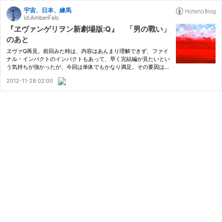
宇宙、日本、練馬
id:AmberFeb
『ヱヴァンゲリヲン新劇場版:Q』 「男の戰い」
のあと
ヱヴァQ再見。前回みた時は、内容はあんまり理解できず、ファイ
ナル・インパクトのインパクトもあって、早く完結編が見たいとい
う気持ちが強かったが、今回は単体でもかなり満足。その要因はや
はりあの美しいラストショットと｢桜流し｣にある気がする。もうこ
2012-11-28 02:00
れで完結でも俺は一向に構わない、そんな気分になった。