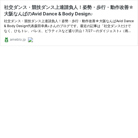
社交ダンス・競技ダンス上達請負人！姿勢・歩行・動作改善☆
大阪なんばのAvid Dance & Body Design♪
社交ダンス・競技ダンス上達請負人！姿勢・歩行・動作改善☆大阪なんばAvid Dance
& Body Design代表森田幸典♪さんのブログです。最近の記事は「社交ダンスだけで
なく、ひもトレ、バレエ、ピラティスなど盛り沢山！7/27～のダイジェスト♪（画像
あり）」です。
ameblo.jp