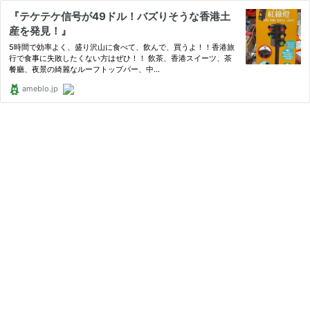
『テケテケ信号が49ドル！バズりそうな香港土
産を発見！』
5時間で効率よく、盛り沢山に食べて、飲んで、買うよ！！香港旅
行で食事に失敗したくない方はぜひ！！ 飲茶、香港スイーツ、茶
餐廳、夜景の綺麗なルーフトップバー、中…
ameblo.jp