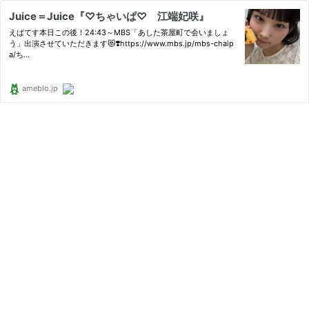
Juice＝Juice『♡ちゃいぱ♡ 江端妃咲』
えばてす本日この後！24:43～MBS「あした茶屋町で会いましょ
う」出演させていただきます😻❣️https://www.mbs.jp/mbs-chaip
a/ち…
ameblo.jp