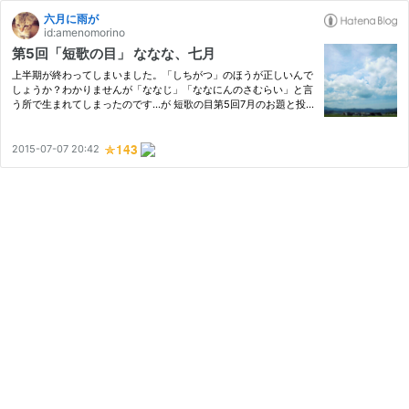
六月に雨が
id:amenomorino
第5回「短歌の目」 ななな、七月
上半期が終わってしまいました。「しちがつ」のほうが正しいんで
しょうか？わかりませんが「ななじ」「ななにんのさむらい」と言
う所で生まれてしまったのです…が 短歌の目第5回7月のお題と投
稿一覧です - はてな題詠「短歌の目」tankanome.hateblo.jp 今月
も参加いたします。よろしくお願いします。 7月お題 10首 1.手帳
…
2015-07-07 20:42