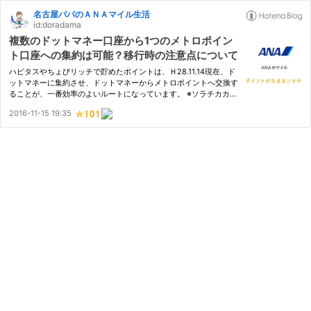
名古屋パパのＡＮＡマイル生活
id:doradama
複数のドットマネー口座から1つのメトロポイン
ト口座への集約は可能？移行時の注意点について
ハピタスやちょびリッチで貯めたポイントは、Ｈ28.11.14現在、ド
ットマネーに集約させ、ドットマネーからメトロポイントへ交換す
ることが、一番効率のよいルートになっています。 ※ソラチカカー
ド所有の場合 ハピタスやちょびリッチからのドットマネー移行
2016-11-15 19:35
は、手数料が無料になるほか、ちょっぴりボーナスポイントが付い
た…