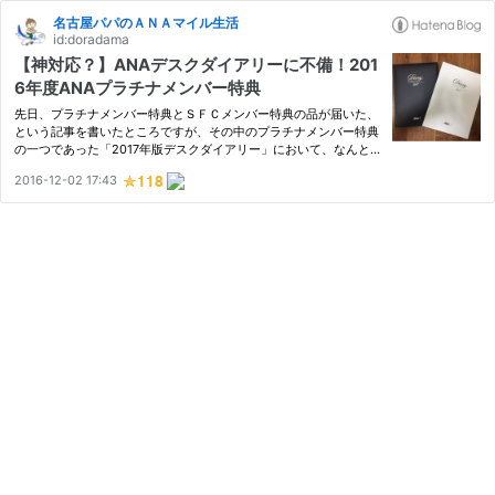
名古屋パパのＡＮＡマイル生活
id:doradama
【神対応？】ANAデスクダイアリーに不備！201
6年度ANAプラチナメンバー特典
先日、プラチナメンバー特典とＳＦＣメンバー特典の品が届いた、
という記事を書いたところですが、その中のプラチナメンバー特典
の一つであった「2017年版デスクダイアリー」において、なんと
不備が見つかってしまったのです。 ちなみに、届いた時の記事が
2016-12-02 17:43
こちら。 今回は、その内容と対応について書いていきます。 ↓参
加…