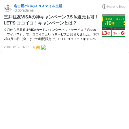
名古屋パパのＡＮＡマイル生活
id:doradama
三井住友VISAの神キャンペーン 7.5％還元も可！
LET'S ココイコ！キャンペーンとは？
９月から三井住友VISAカードのインターネットサービス「Vpass
（ブイパス）」で、ココイコというサービスが始まりました。 201
7年1月13日（金）までの期間限定で、LET'S ココイコ！キャンペー
ンという、ポイント10倍になるキャンペーン中です。 以前にも紹
2016-12-20 17:09
介しましたが、お歳暮シーズンということで、改めて紹介したいと
思…